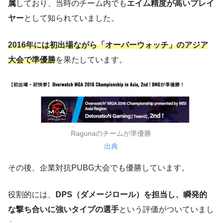
属
しており、当時のチーム内でも
エイム精度が高いプレイ
ヤー
として知られていました。
2016年には初出場ながら「オーバーウォッチ」のアジア
大会で準優勝
を果たしています。
Ragunaのチームが準優勝
出典
その後、企業対抗PUBG大会でも優勝しています。
役割的には、
DPS（ダメージロール）を担当し、瞬発的
な撃ち合いに強いタイプの選手
という評価がついていまし